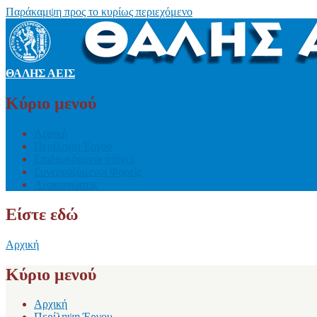
Παράκαμψη προς το κυρίως περιεχόμενο
ΘΑΛΗΣ ΑΕΙΣ
Κύριο μενού
Αρχική
Περίληψη Έργου
Επιδιωκόμενοι στόχοι
Συνεργαζόμενοι Φορείς
Ανακοινώσεις
Είστε εδώ
Αρχική
Κύριο μενού
Αρχική
Περίληψη Έργου